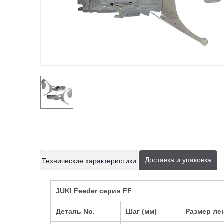
current
current
Доставка и упаковка
Технические характеристики
tab:
tab:
JUKI Feeder серии FF
Деталь No.
Шаг (мм)
Размер ле