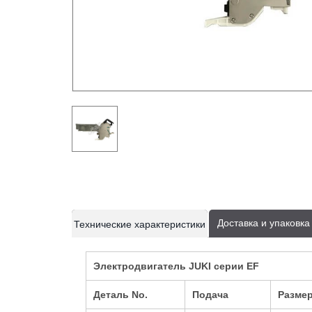
current
current
Доставка и упаков
Технические характеристики
tab:
tab:
Электродвигатель JUKI серии EF
Деталь No.
Подача
Разме