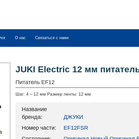
лог
О нас
Связаться с нами
JUKI Electric 12 мм питате
Питатель EF12
Шаг: 4 ~ 12 мм Размер ленты: 12 мм
Название
бренда:
ДЖУКИ
Номер части:
EF12FSR
Состояние:
Оригинал Новый Оригинал Б