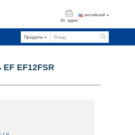
английский
Эл. адрес
Продукты
ль EF EF12FSR
 / У