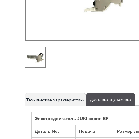
current
current
Доставка и упаковка
Технические характеристики
tab:
tab:
Электродвигатель JUKI серии EF
Деталь No.
Подача
Размер л