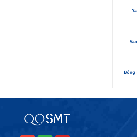
Ya
Van
Bông 