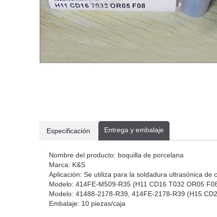
Entrega y embalaje
current
pestaña
Especificación
tab:
actual:
Nombre del producto: boquilla de porcelana
Marca: K&S
Aplicación: Se utiliza para la soldadura ultrasónica 
Modelo: 414FE-M509-R35 (H11 CD16 T032 OR05 F0
Modelo: 41488-2178-R39, 414FE-2178-R39 (H15 CD
Embalaje: 10 piezas/caja