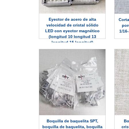
Eyector de acero de alta
Cort
velocidad de cristal sólido
por
LED con eyector magnético
1/16
(longitud 10 longitud 13
longitud 15 longitud)
Boquilla de baquelita SPT,
Bo
boquilla de baquelita, boquilla
cris