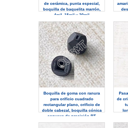
de cerámica, punta especial,
amari
boquilla de baquelita marrón,
des
4mil, 15mil y 20mil
Boquilla de goma con ranura
Pasa
para orificio cuadrado
de cr
rectangular plano, orificio de
t
doble cabezal, boquilla cónica
lo
convexa de precisión RT