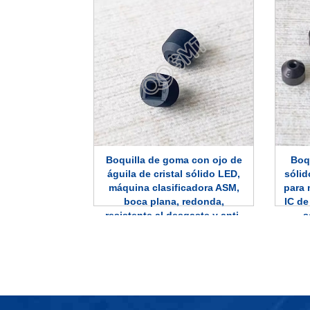
Boqu
Boquilla de goma con ojo de
sólid
águila de cristal sólido LED,
para 
máquina clasificadora ASM,
IC de
boca plana, redonda,
s
resistente al desgaste y anti-
ba