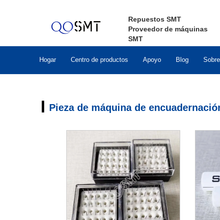
Repuestos SMT
Proveedor de máquinas
SMT
Hogar
Centro de productos
Apoyo
Blog
Sobre
Pieza de máquina de encuadernación