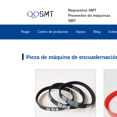
Repuestos SMT
Proveedor de máquinas
SMT
Hogar
Centro de productos
Apoyo
Blog
Sobre
Pieza de máquina de encuadernación