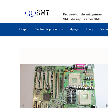
Proveedor de máquinas
SMT de repuestos SMT
Hogar
Centro de productos
Apoyo
Blog
Sobre