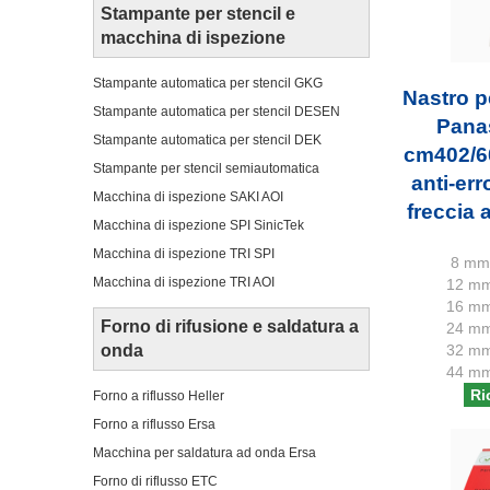
Stampante per stencil e
macchina di ispezione
Stampante automatica per stencil GKG
Nastro p
Stampante automatica per stencil DESEN
Pana
Stampante automatica per stencil DEK
cm402/60
Stampante per stencil semiautomatica
anti-err
Macchina di ispezione SAKI AOI
freccia a
Macchina di ispezione SPI SinicTek
Macchina di ispezione TRI SPI
8 mm 
Macchina di ispezione TRI AOI
12 mm
16 mm
Forno di rifusione e saldatura a
24 mm
onda
32 mm
44 mm
Ri
Forno a riflusso Heller
Forno a riflusso Ersa
Macchina per saldatura ad onda Ersa
Forno di riflusso ETC