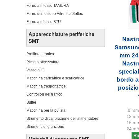
Forno a riflusso TAMURA
Forno di rifusione Vitronics Soltec
Forno a riflusso BTU
Apparecchiature periferiche
Nastr
SMT
Samsung
Profilore termico
mm 24
Piccola attrezzatura
Nastr
Vassoio IC
specia
Macchina caricatrice e scaricatrice
bordo a 
Macchina trasportatrice
posizio
Controllori del traffico
Buffer
8 mm 
Macchina per la pulizia
12 mm
Strumento di calibrazione dell'alimentatore
16 mm
Strumenti di giunzione
24 mm
Ri