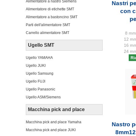
Alimentatore a nastro Siemens
Nastri p
Alimentatore di etichette SMT
con c
Alimentatore a bastoncino SMT
pe
Parti dell'alimentatore SMT
8 mm 
Carrello alimentatore SMT
12 mm
Ugello SMT
16 mm
24 mm
Ri
Ugello YAMAHA
Ugello JUKI
Ugello Samsung
Ugello FUJI
Ugello Panasonic
Ugello ASM/Siemens
Macchina pick and place
Macchina pick and place Yamaha
Nastro p
Macchina pick and place JUKI
8mm1