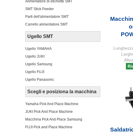
Alimentatore di etichette SMT
SMT Stick Feeder
Parti dell'alimentatore SMT
Macchin
Carrello alimentatore SMT
o
POW
Ugello SMT
Lunghezza
Ugello YAMAHA
Largh
Ugello JUKI
Alte
Ugello Samsung
Ri
Ugello FUJI
Ugello Panasonic
Scegli e posiziona la macchina
Yamaha Pick And Place Machine
JUKI Pick And Place Machine
Macchina Pick And Place Samsung
FUJI Pick and Place Machine
Saldatr