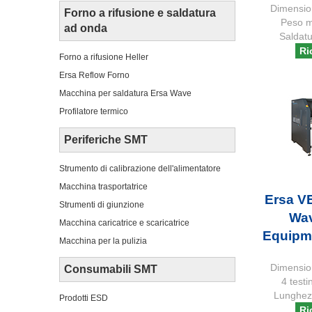
Dimensio
Forno a rifusione e saldatura
Peso m
ad onda
Saldatu
Ri
Forno a rifusione Heller
Ersa Reflow Forno
Macchina per saldatura Ersa Wave
Profilatore termico
Periferiche SMT
Strumento di calibrazione dell'alimentatore
Macchina trasportatrice
Ersa V
Strumenti di giunzione
Wav
Macchina caricatrice e scaricatrice
Equipm
Macchina per la pulizia
Dimensio
Consumabili SMT
4 testi
Lunghez
Prodotti ESD
Ri