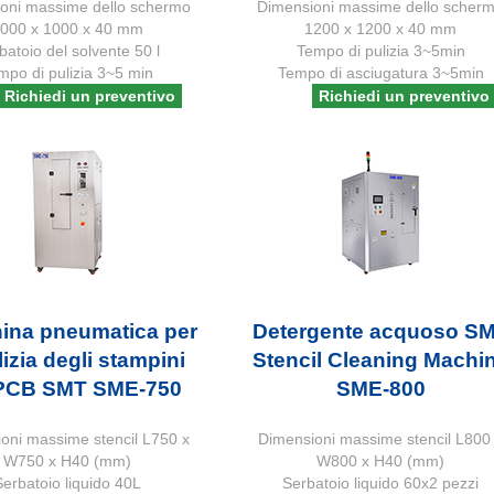
oni massime dello schermo
Dimensioni massime dello scher
000 x 1000 x 40 mm
1200 x 1200 x 40 mm
batoio del solvente 50 l
Tempo di pulizia 3~5min
mpo di pulizia 3~5 min
Tempo di asciugatura 3~5min
Richiedi un preventivo
Richiedi un preventivo
ina pneumatica per
Detergente acquoso S
lizia degli stampini
Stencil Cleaning Machi
 PCB SMT SME-750
SME-800
oni massime stencil L750 x
Dimensioni massime stencil L800
W750 x H40 (mm)
W800 x H40 (mm)
Serbatoio liquido 40L
Serbatoio liquido 60x2 pezzi