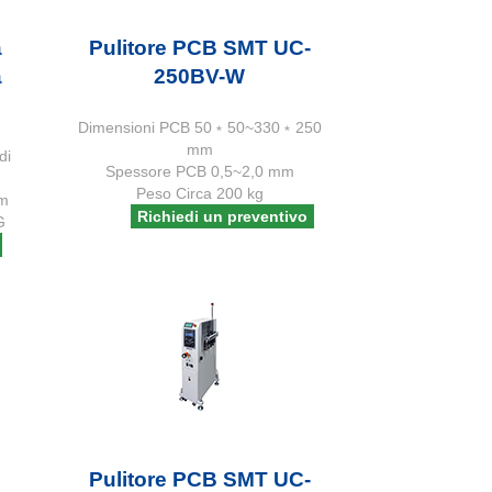
a
Pulitore PCB SMT UC-
a
250BV-W
Dimensioni PCB 50﹡50~330﹡250
mm
di
Spessore PCB 0,5~2,0 mm
Peso Circa 200 kg
m
Richiedi un preventivo
G
Pulitore PCB SMT UC-