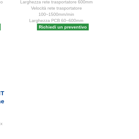
mo
Larghezza rete trasportatore 600mm
Velocità rete trasportatore
100~1500mm/min
Larghezza PCB 60~600mm
Richiedi un preventivo
MT
ne
 x