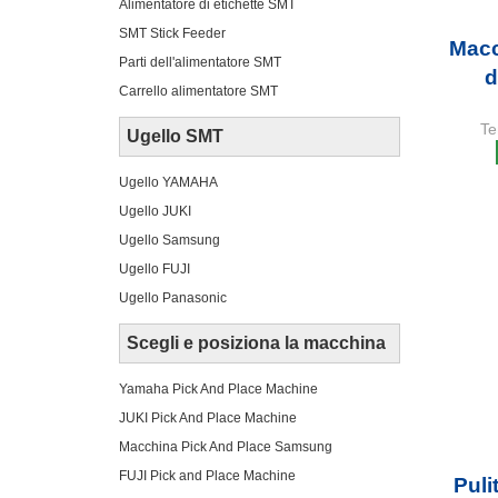
Alimentatore di etichette SMT
SMT Stick Feeder
Macc
Parti dell'alimentatore SMT
d
Carrello alimentatore SMT
Te
Ugello SMT
Ugello YAMAHA
Ugello JUKI
Ugello Samsung
Ugello FUJI
Ugello Panasonic
Scegli e posiziona la macchina
Yamaha Pick And Place Machine
JUKI Pick And Place Machine
Macchina Pick And Place Samsung
FUJI Pick and Place Machine
Pul