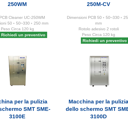
250WM
250M-CV
PCB Cleaner UC-250WM
Dimensioni PCB 50﹡50~330﹡2
sioni 50﹡50~330﹡250 mm
mm
Peso Circa 120 kg
Rotolo adesivo 2 rotoli
Peso Circa 120 kg
Richiedi un preventivo
Richiedi un preventivo
hina per la pulizia
Macchina per la pulizi
 schermo SMT SME-
dello schermo SMT SM
3100E
3100D