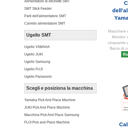
Alimentatore di etichette SMT
C
SMT Stick Feeder
dell'a
Parti dell'alimentatore SMT
Yama
Carrello alimentatore SMT
Maschere 
Ugello SMT
Monitor 
cinquanta v
Ugello YAMAHA
Barra di c
Ri
Ugello JUKI
Ugello Samsung
Ugello FUJI
Ugello Panasonic
Scegli e posiziona la macchina
Yamaha Pick And Place Machine
JUKI Pick And Place Machine
Macchina Pick And Place Samsung
FUJI Pick and Place Machine
Cal