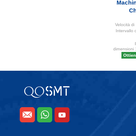
Machi
Ch
Velocità d
Intervallo
dimensioni
Ottien