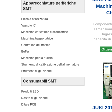
Apparecchiature periferiche
Machi
SMT
Ch
Piccola attrezzatura
Componenti 
Vassoio IC
Dimensioni
Macchina caricatrice e scaricatrice
Ingres
Macchina trasportatrice
capacità di
Controllori del traffico
Ottien
Buffer
Macchina per la pulizia
Strumento di calibrazione dell'alimentatore
Strumenti di giunzione
Consumabili SMT
Prodotti ESD
Nastro di giunzione
Ditale PCB
JUKI 201