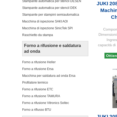
Stampante automatica per stencil DESEN
JUKI 208
Stampante automatica per stencil DEK
Machi
Stampante per stampini semiautomatica
Ch
Macchina di ispezione SAKI AOI
Macchina di ispezione SinicTek SPI
Componen
Dimensioni
Raschietto da stampa
Ingres
capacità di
Forno a rifusione e saldatura
ad onda
Ottien
Forno a rifusione Heller
Forno a rifusione Ersa
Macchina per saldatura ad onda Ersa
Profilatore termico
Forno a rifusione ETC
Forno a rifusione TAMURA
Forno a rifusione Vitronics Soltec
Forno a riflusso BTU
JUKI 205