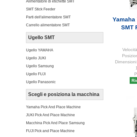
Alimentatore di etichette SMT
SMT Stick Feeder
Parti dell'alimentatore SMT
Yamaha 
Carrello alimentatore SMT
SMT P
Ugello SMT
Velocit
Ugello YAMAHA
Posizio
Ugello JUKI
Dimensioni:
Ugello Samsung
P
Ugello FUJI
Ri
Ugello Panasonic
Scegli e posiziona la macchina
Yamaha Pick And Place Machine
JUKI Pick And Place Machine
Macchina Pick And Place Samsung
FUJI Pick and Place Machine