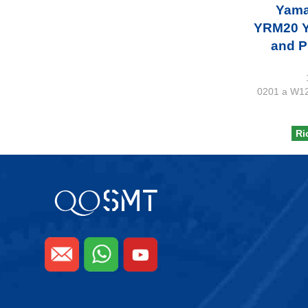
Yama
YRM20 Y
and P
0201 a W12 
Ri