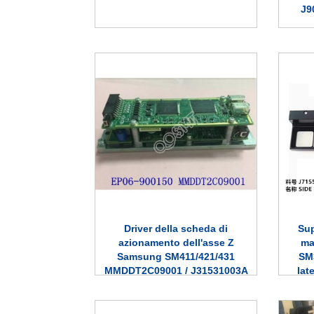
J9
Driver della scheda di
Sup
azionamento dell'asse Z
ma
Samsung SM411/421/431
SM
MMDDT2C09001 / J31531003A
lat