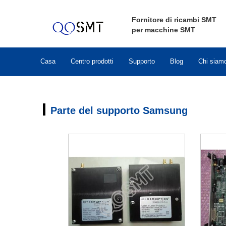
Fornitore di ricambi SMT
per macchine SMT
Casa
Centro prodotti
Supporto
Blog
Chi siam
Parte del supporto Samsung