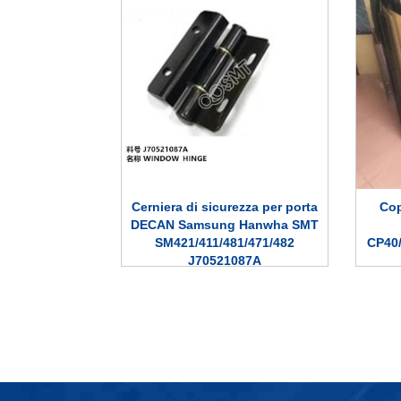
Cerniera di sicurezza per porta
Cop
DECAN Samsung Hanwha SMT
SM421/411/481/471/482
CP40
J70521087A