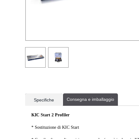
current
current
Consegna e imballaggio
Specifiche
tab:
tab:
KIC Start 2 Profiler
* Sostituzione di KIC Start