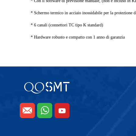
* Con il software di previsione manuale, (non è incluso in K
* Schermo termico in acciaio inossidabile per la protezione d
* 6 canali (connettori TC tipo K standard)
* Hardware robusto e compatto con 1 anno di garanzia