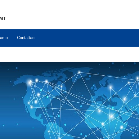
MT
T
iamo
Contattaci